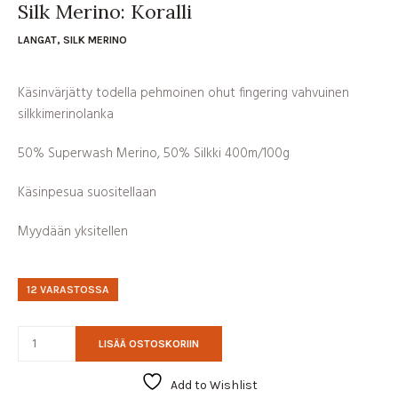
Silk Merino: Koralli
LANGAT
,
SILK MERINO
Käsinvärjätty todella pehmoinen ohut fingering vahvuinen
silkkimerinolanka
50% Superwash Merino, 50% Silkki 400m/100g
Käsinpesua suositellaan
Myydään yksitellen
12 VARASTOSSA
LISÄÄ OSTOSKORIIN
Add to Wishlist