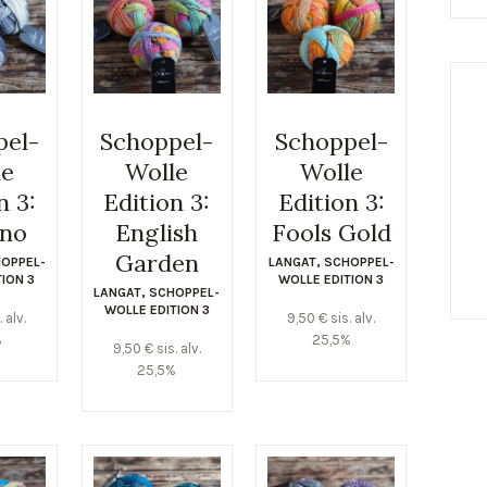
pel-
Schoppel-
Schoppel-
le
Wolle
Wolle
n 3:
Edition 3:
Edition 3:
no
English
Fools Gold
Garden
OPPEL-
LANGAT
,
SCHOPPEL-
TION 3
WOLLE EDITION 3
LANGAT
,
SCHOPPEL-
WOLLE EDITION 3
. alv.
9,50
€
sis. alv.
%
25,5%
9,50
€
sis. alv.
25,5%