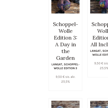
Schoppel-
Schop
Wolle
Wol
Edition 3:
Editio
A Day in
All Inc
the
LANGAT
,
SCH
WOLLE EDI
Garden
9,50
€
sis
LANGAT
,
SCHOPPEL-
25,5
WOLLE EDITION 3
9,50
€
sis. alv.
25,5%