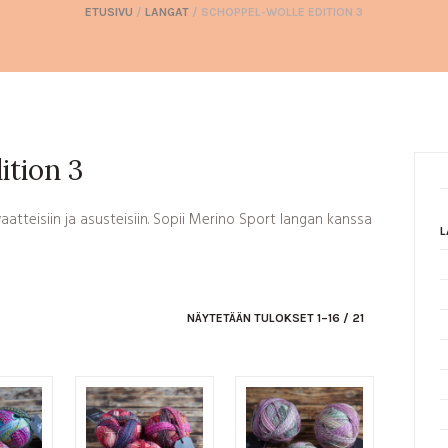
ETUSIVU
/
LANGAT
/ SCHOPPEL-WOLLE EDITION 3
ition 3
atteisiin ja asusteisiin. Sopii Merino Sport langan kanssa
L
NÄYTETÄÄN TULOKSET 1–16 / 21