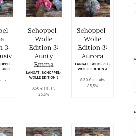
pel-
Schoppel-
Schoppel-
le
Wolle
Wolle
n 3:
Edition 3:
Edition 3:
lusiv
Aunty
Aurora
M
Emma
OPPEL-
LANGAT
,
SCHOPPEL-
TION 3
WOLLE EDITION 3
LANGAT
,
SCHOPPEL-
WOLLE EDITION 3
. alv.
9,50
€
sis. alv.
%
25,5%
9,50
€
sis. alv.
25,5%
A
L