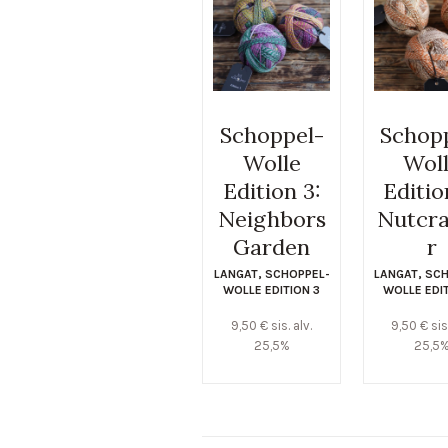
Schoppel-
Schop
Wolle
Wol
Edition 3:
Editio
Neighbors
Nutcr
Garden
r
LANGAT
,
SCHOPPEL-
LANGAT
,
SCH
WOLLE EDITION 3
WOLLE EDI
9,50
€
sis. alv.
9,50
€
sis
25,5%
25,5