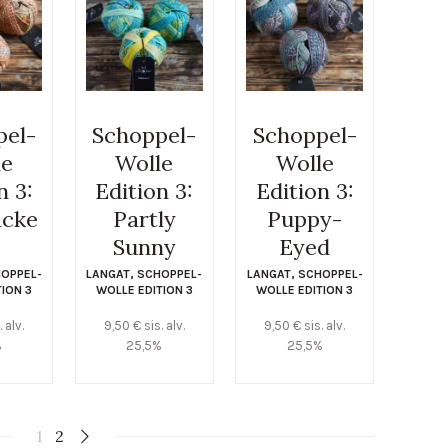
pel-
Schoppel-
Schoppel-
le
Wolle
Wolle
n 3:
Edition 3:
Edition 3:
acke
Partly
Puppy-
Sunny
Eyed
OPPEL-
LANGAT
,
SCHOPPEL-
LANGAT
,
SCHOPPEL-
TION 3
WOLLE EDITION 3
WOLLE EDITION 3
. alv.
9,50
€
sis. alv.
9,50
€
sis. alv.
%
25,5%
25,5%
1
2