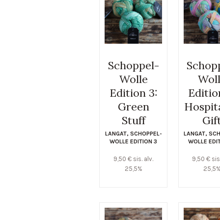
Schoppel-
Schop
Wolle
Wol
Edition 3:
Editio
Green
Hospita
Stuff
Gif
LANGAT
,
SCHOPPEL-
LANGAT
,
SCH
WOLLE EDITION 3
WOLLE EDI
9,50
€
sis. alv.
9,50
€
sis
25,5%
25,5