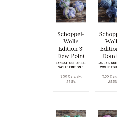
Schoppel-
Schop
Wolle
Wol
Edition 3:
Editio
Dew Point
Domi
LANGAT
,
SCHOPPEL-
LANGAT
,
SCH
WOLLE EDITION 3
WOLLE EDI
9,50
€
sis. alv.
9,50
€
sis
25,5%
25,5