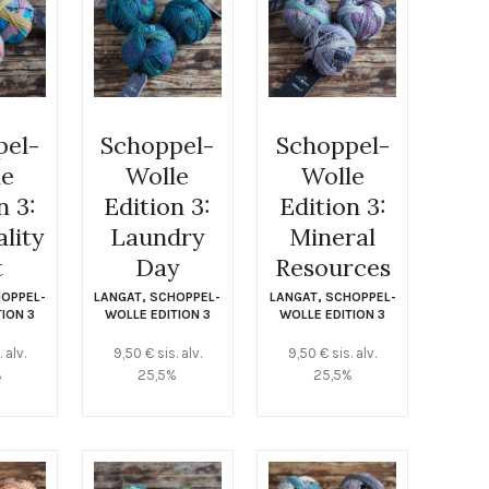
pel-
Schoppel-
Schoppel-
le
Wolle
Wolle
n 3:
Edition 3:
Edition 3:
lity
Laundry
Mineral
t
Day
Resources
OPPEL-
LANGAT
,
SCHOPPEL-
LANGAT
,
SCHOPPEL-
TION 3
WOLLE EDITION 3
WOLLE EDITION 3
. alv.
9,50
€
sis. alv.
9,50
€
sis. alv.
%
25,5%
25,5%