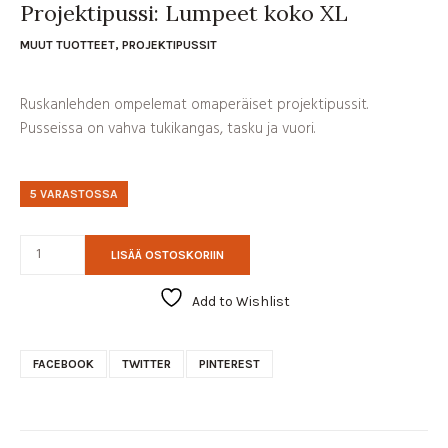
Projektipussi: Lumpeet koko XL
MUUT TUOTTEET
,
PROJEKTIPUSSIT
Ruskanlehden ompelemat omaperäiset projektipussit.
Pusseissa on vahva tukikangas, tasku ja vuori.
5 VARASTOSSA
LISÄÄ OSTOSKORIIN
Add to Wishlist
FACEBOOK
TWITTER
PINTEREST