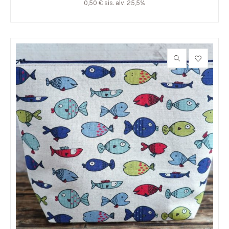
0,50
€
sis. alv. 25,5%