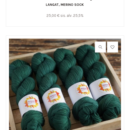
LANGAT
,
MERINO SOCK
25,00
€
sis. alv. 25,5%