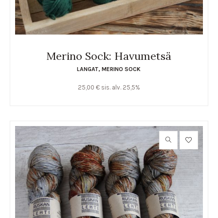
Merino Sock: Havumetsä
LANGAT
,
MERINO SOCK
25,00
€
sis. alv. 25,5%