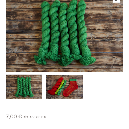
7,00
€
sis. alv. 25,5%