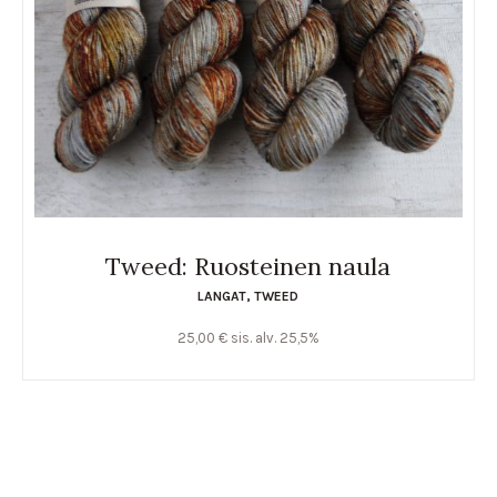
Tweed: Ruosteinen naula
LANGAT
,
TWEED
25,00
€
sis. alv. 25,5%