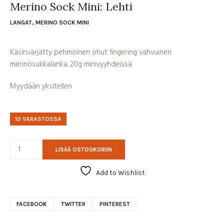
Merino Sock Mini: Lehti
LANGAT
,
MERINO SOCK MINI
Käsinvärjätty pehmoinen ohut fingering vahvuinen
merinosukkalanka 20g minivyyhdeissä
Myydään yksitellen
10 VARASTOSSA
LISÄÄ OSTOSKORIIN
Add to Wishlist
FACEBOOK
TWITTER
PINTEREST