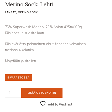
Merino Sock: Lehti
LANGAT
,
MERINO SOCK
75% Superwash Merino, 25% Nylon 425m/100g
Käsinpesua suositellaan
Käsinvärjätty pehmoinen ohut fingering vahvuinen
merinosukkalanka
Myydään yksitellen
5 VARASTOSSA
LISÄÄ OSTOSKORIIN
Add to Wishlist