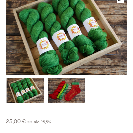
25,00
€
sis. alv. 25,5%