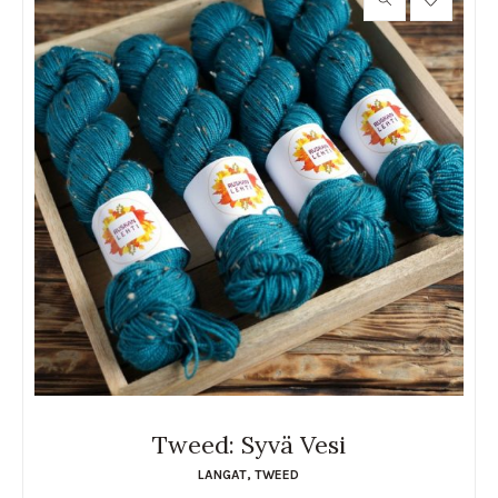
Tweed: Syvä Vesi
LANGAT
,
TWEED