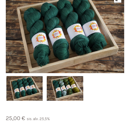
25,00
€
sis. alv. 25,5%