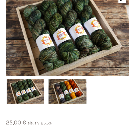
25,00
€
sis. alv. 25,5%