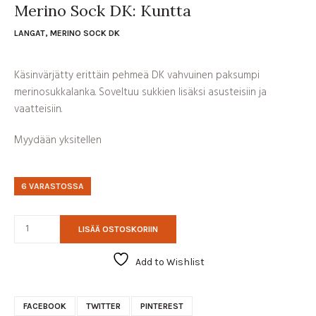
Merino Sock DK: Kuntta
LANGAT
,
MERINO SOCK DK
Käsinvärjätty erittäin pehmeä DK vahvuinen paksumpi
merinosukkalanka. Soveltuu sukkien lisäksi asusteisiin ja
vaatteisiin.
Myydään yksitellen
6 VARASTOSSA
LISÄÄ OSTOSKORIIN
Add to Wishlist
FACEBOOK
TWITTER
PINTEREST