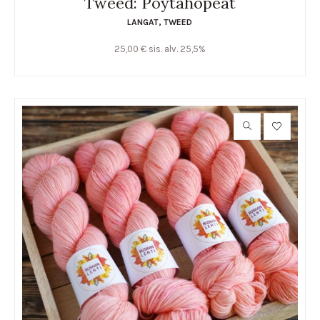
Tweed: Pöytähopeat
LANGAT
,
TWEED
25,00
€
sis. alv. 25,5%