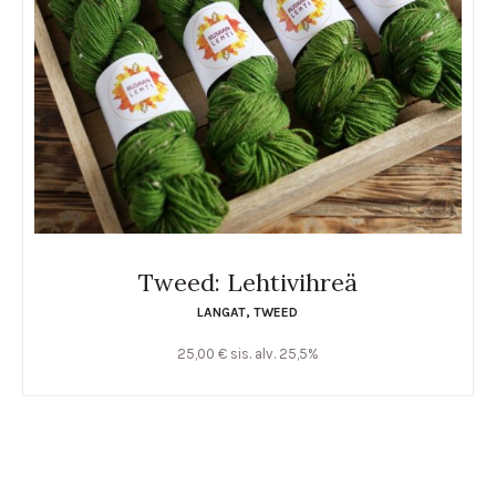
Tweed: Lehtivihreä
LANGAT
,
TWEED
25,00
€
sis. alv. 25,5%