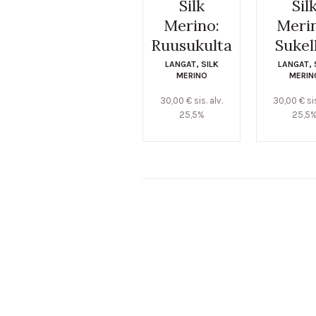
Silk
Sil
Merino:
Meri
Ruusukulta
Sukel
LANGAT
,
SILK
LANGAT
,
MERINO
MERIN
30,00
€
sis. alv.
30,00
€
si
25,5%
25,5