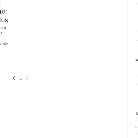
k
no:
lus
SILK
O
s. alv.
%
M
1
2
A
L