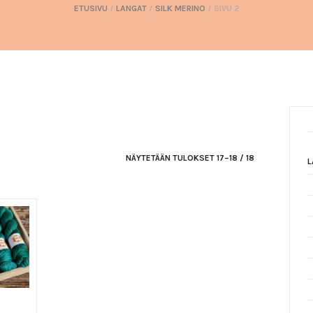
ETUSIVU
/
LANGAT
/
SILK MERINO
/ SIVU 2
NÄYTETÄÄN TULOKSET 17–18 / 18
L